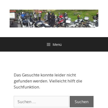
Zum
Inhalt
springen
Menü
Das Gesuchte konnte leider nicht
gefunden werden. Vielleicht hilft die
Suchfunktion.
Suchen
nach: