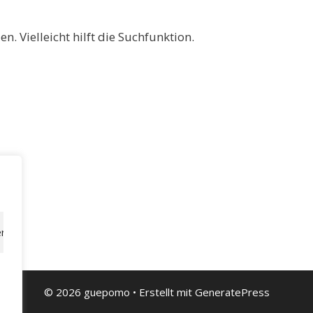
. Vielleicht hilft die Suchfunktion.
rn, personalisierte Werbung oder Inhalte bereitzustellen und unseren
© 2026 guepomo
• Erstellt mit
GeneratePress