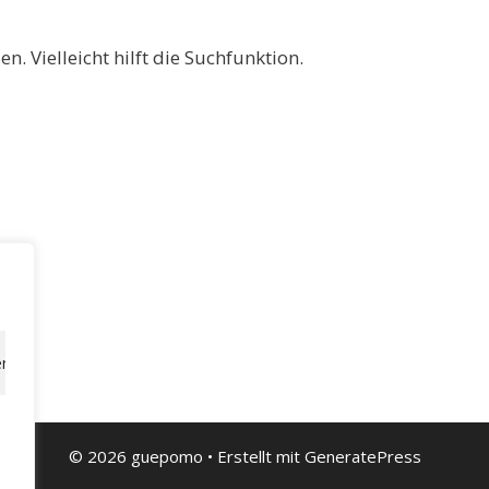
. Vielleicht hilft die Suchfunktion.
rn, personalisierte Werbung oder Inhalte bereitzustellen und unseren
© 2026 guepomo
• Erstellt mit
GeneratePress