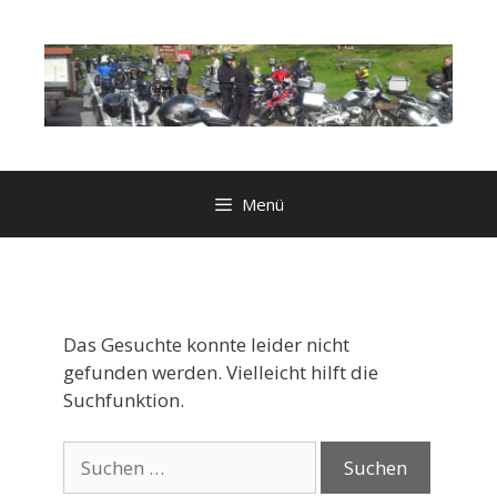
Zum
Inhalt
springen
Menü
Das Gesuchte konnte leider nicht
gefunden werden. Vielleicht hilft die
Suchfunktion.
Suchen
nach: