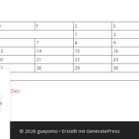
D
F
S
S
1
2
6
7
8
9
13
14
15
16
20
21
22
23
27
28
29
30
« Dez.
rn, personalisierte Werbung oder Inhalte bereitzustellen und unseren
© 2026 guepomo
• Erstellt mit
GeneratePress