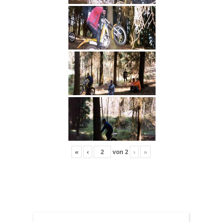
«
‹
von
2
›
»