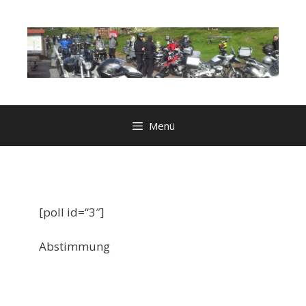
Zum
Inhalt
springen
Menü
[poll id=“3″]
Abstimmung