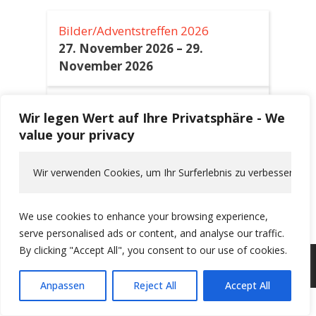
Bilder/Adventstreffen 2026
27. November 2026
–
29.
November 2026
Himmelfahrt 2027
Wir legen Wert auf Ihre Privatsphäre - We
6. Mai 2027
–
9. Mai 2027
value your privacy
Alpentour 2027
Wir verwenden Cookies, um Ihr Surferlebnis zu verbessern, pe
10. Juni 2027
–
19. Juni 2027
We use cookies to enhance your browsing experience,
serve personalised ads or content, and analyse our traffic.
By clicking "Accept All", you consent to our use of cookies.
© 2026 guepomo
• Erstellt mit
GeneratePress
Anpassen
Reject All
Accept All